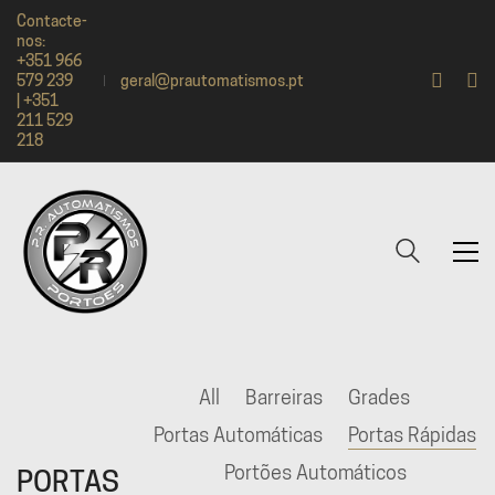
Contacte-
nos:
+351 966
579 239
geral@prautomatismos.pt
| +351
211 529
218
All
Barreiras
Grades
Portas Automáticas
Portas Rápidas
Portões Automáticos
PORTAS