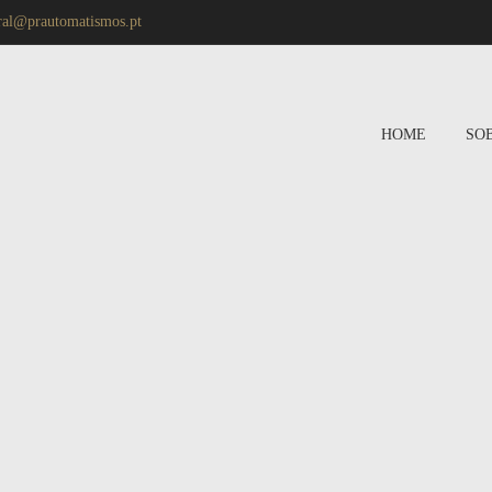
ral@prautomatismos.pt
HOME
SO