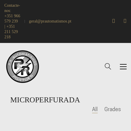
Contacte-
nos:
+351 966
579 239
geral@prautomatismos.pt
| +351
211 529
218
MICROPERFURADA
All
Grades