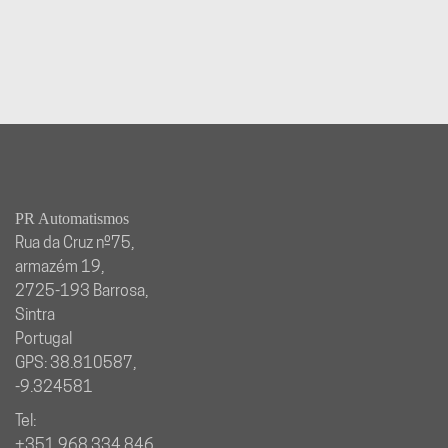
PR Automatismos
Rua da Cruz nº75,
armazém 19,
2725-193 Barrosa,
Sintra
Portugal
GPS: 38.810587,
-9.324581
Tel:
+351 968 334 846